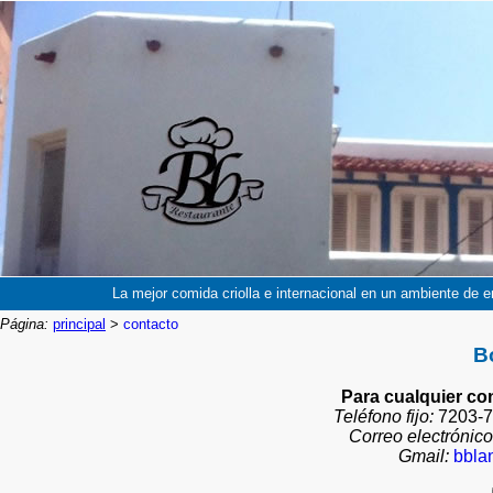
La mejor comida criolla e internacional en un ambiente de e
Página:
principal
>
contacto
B
Para cualquier co
Teléfono fijo:
7203
Correo electrónico
Gmail:
bbla